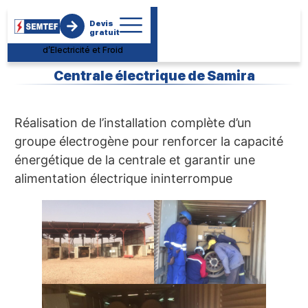
Société
Devis
d’Electromécanique de
gratuit
Maintenance des Travaux
d’Electricité et Froid
Centrale électrique de Samira
Réalisation de l’installation complète d’un
groupe électrogène pour renforcer la capacité
énergétique de la centrale et garantir une
alimentation électrique ininterrompue