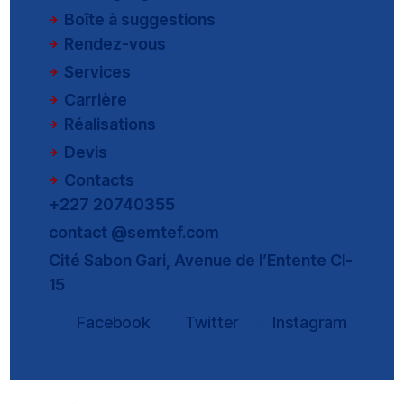
Boîte à suggestions
Rendez-vous
Services
Carrière
Réalisations
Devis
Contacts
+227 20740355
contact @semtef.com
Cité Sabon Gari, Avenue de l’Entente CI-
15
Facebook
Twitter
Instagram