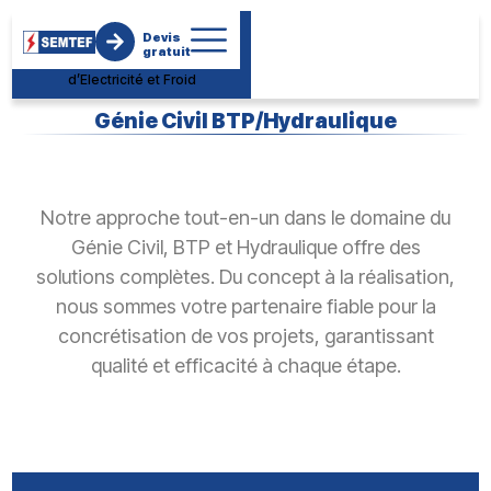
Société
Devis
d’Electromécanique de
gratuit
Maintenance des Travaux
d’Electricité et Froid
Génie Civil BTP/Hydraulique
Notre approche tout-en-un dans le domaine du
Génie Civil, BTP et Hydraulique offre des
solutions complètes. Du concept à la réalisation,
nous sommes votre partenaire fiable pour la
concrétisation de vos projets, garantissant
qualité et efficacité à chaque étape.