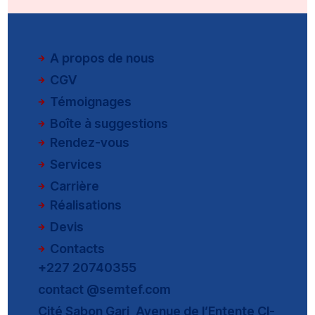
A propos de nous
CGV
Témoignages
Boîte à suggestions
Rendez-vous
Services
Carrière
Réalisations
Devis
Contacts
+227 20740355
contact @semtef.com
Cité Sabon Gari, Avenue de l’Entente CI-