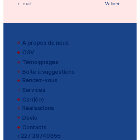
Valider
A propos de nous
CGV
Témoignages
Boîte à suggestions
Rendez-vous
Services
Carrière
Réalisations
Devis
Contacts
+227 20740355