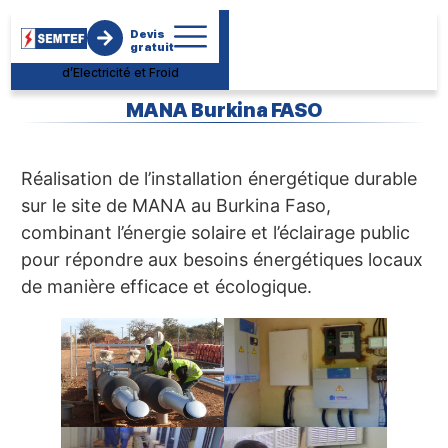
Société
Devis
d’Electromécanique de
gratuit
Maintenance des Travaux
d’Electricité et Froid
MANA Burkina FASO
Réalisation de l’installation énergétique durable
sur le site de MANA au Burkina Faso,
combinant l’énergie solaire et l’éclairage public
pour répondre aux besoins énergétiques locaux
de manière efficace et écologique.